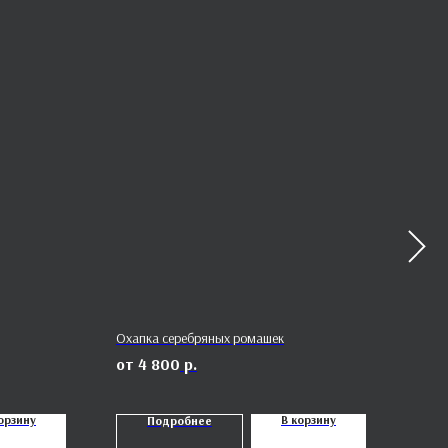
Охапка серебряных ромашек
Фикус
4 800
р.
1
орзину
В корзину
Подробнее