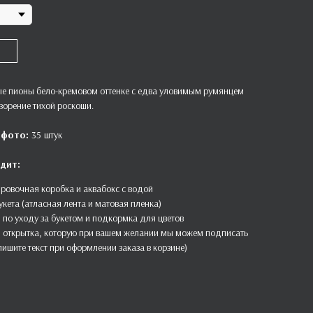
е пионы бело-кремовом оттенке с едва уловимым румянцем
ворение тихой роскоши.
 фото:
35
штук
дит:
ровочная коробка и аквабокс с водой
укета (атласная лента и матовая пленка)
 по уходу за букетом и подкормка для цветов
 открытка, которую при вашем желании мы можем подписать
пишите текст при оформлении заказа в корзине)