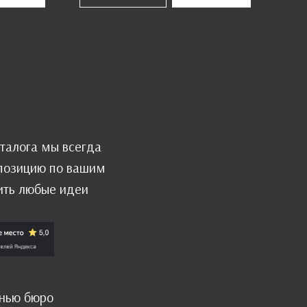
талога мы всегда
мпозицию по вашим
ить любые идеи
знью бюро