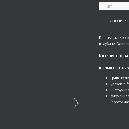
В КОРЗИНУ
Плотные, махровы
в глубине. Олицет
Количество на
В комплект вхо
транспорти
упаковка б
инструкция
фирменная
(просто на