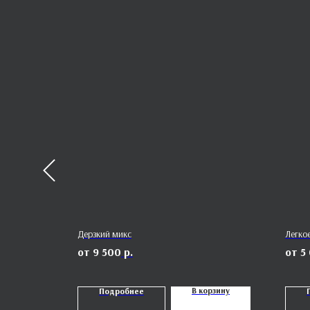
Дерзкий микс
Легко
9 500
р.
5
орзину
В корзину
Подробнее