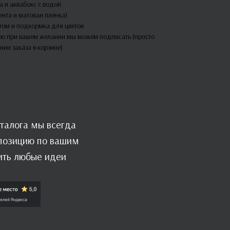
 и аквабокс с водой
ента и матовая пленка)
етом и подкормка для цветов
ую при вашем желании мы можем подписать (просто
нии заказа в корзине)
талога мы всегда
мпозицию по вашим
ить любые идеи