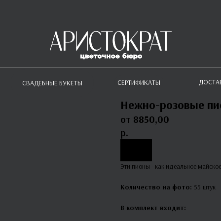
ДОСТА
СЕРТИФИКАТЫ
СВАДЕБНЫЕ БУКЕТЫ
Нежно-розовые п
8850,00
р.
Эти пионы - как идеальное майское
Количество на фото:
55
штук
В комплект входит: