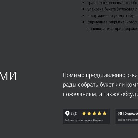
транспортировочная коробка
упаковка букета (атласная л
инструкция по уходу за бук
фирменная открытка, котор
напишите текст при оформле
АМИ
Помимо представленного ка
рады собрать букет или ко
пожеланиям, а также обсуд