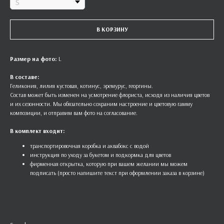
В КОРЗИНУ
Размер на фото:
L
В составе:
Геликония, лилия кустовая, котинус, эремурус, георгины.
Состав может быть изменен на усмотрение флориста, исходя из наличия цветов
и их сезонности. Мы обязательно сохраним настроение и цветовую гамму
композиции, и отправим вам фото на согласование.
В комплект входит:
транспортировочная коробка и аквабокс с водой
инструкция по уходу за букетом и подкормка для цветов
фирменная открытка, которую при вашем желании мы можем
подписать (просто напишите текст при оформлении заказа в корзине)