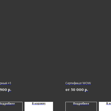
ерный #1
Сертификат WOW
 900
р.
50 000
р.
В корзину
В к
Подробнее
Подробнее