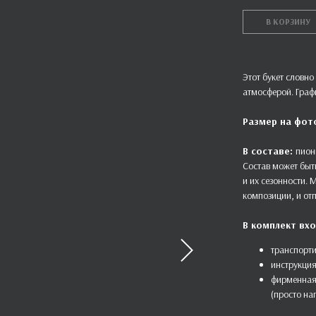
В КОРЗИНУ
Этот букет словно
атмосферой. Граф
Размер на фот
В составе:
пион
Состав может быт
и их сезонности.
композиции, и от
В комплект вхо
транспорти
инструкция
фирменная
(просто на