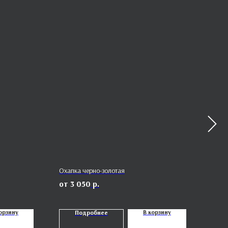
Охапка черно-золотая
Боль
3 050
р.
6
орзину
В корзину
Подробнее