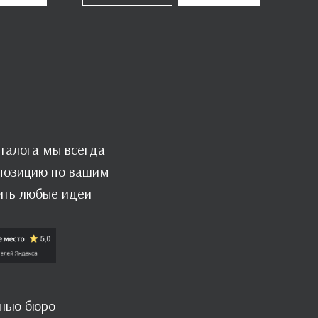
талога мы всегда
мпозицию по вашим
ить любые идеи
знью бюро