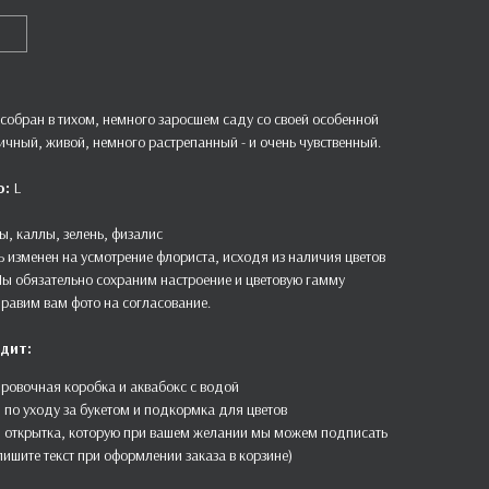
 собран в тихом, немного заросшем саду со своей особенной
ичный, живой, немного растрепанный - и очень чувственный.
о:
L
ы, каллы, зелень, физалис
ь изменен на усмотрение флориста, исходя из наличия цветов
 Мы обязательно сохраним настроение и цветовую гамму
правим вам фото на согласование.
дит:
ровочная коробка и аквабокс с водой
 по уходу за букетом и подкормка для цветов
 открытка, которую при вашем желании мы можем подписать
пишите текст при оформлении заказа в корзине)