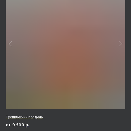
Тропический полдень
Луг
9 500
р.