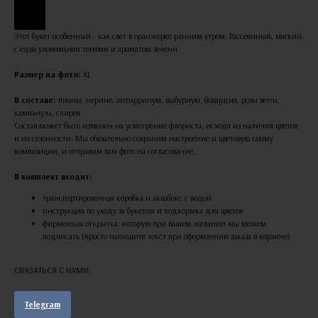
Этот букет особенный - как свет в оранжерее ранним утром. Рассеянный, мягкий,
с едва уловимыми тенями и ароматом зелени.
Размер на фото:
XL
В составе:
пионы, нерине, антирринум, выбурнум, бовардия, розы вегги,
кампанула, спирея.
Состав может быть изменен на усмотрение флориста, исходя из наличия цветов
и их сезонности. Мы обязательно сохраним настроение и цветовую гамму
композиции, и отправим вам фото на согласование.
В комплект входит:
транспортировочная коробка и аквабокс с водой
инструкция по уходу за букетом и подкормка для цветов
фирменная открытка, которую при вашем желании мы можем
подписать (просто напишите текст при оформлении заказа в корзине)
СВЯЗАТЬСЯ С НАМИ:
Telegram