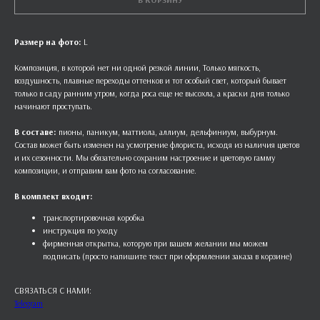
Размер на фото:
L
Композиция, в которой нет ни одной резкой линии, Только мягкость,
воздушность, плавные переходы оттенков и тот особый свет, который бывает
только в саду ранним утром, когда роса еще не высохла, а краски дня только
начинают проступать.
В составе:
пионы, паникум, маттиола, аллиум, дельфиниум, выбурнум.
Состав может быть изменен на усмотрение флориста, исходя из наличия цветов
и их сезонности. Мы обязательно сохраним настроение и цветовую гамму
композиции, и отправим вам фото на согласование.
В комплект входит:
транспортировочная коробка
инструкция по уходу
фирменная открытка, которую при вашем желании мы можем
подписать (просто напишите текст при оформлении заказа в корзине)
СВЯЗАТЬСЯ С НАМИ:
Telegram