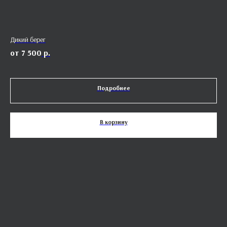
Дикий берег
Объ
7 500
р.
Подробнее
В корзину