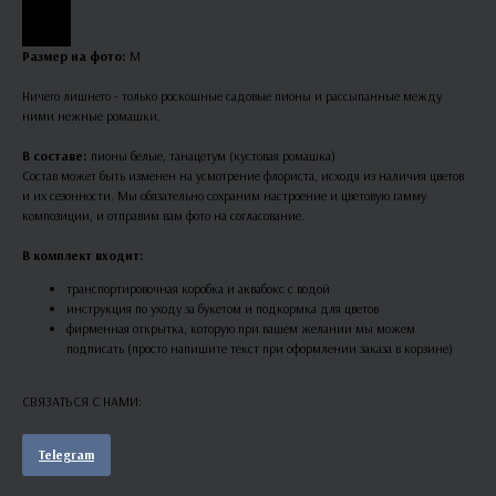
Размер на фото:
М
Ничего лишнего - только роскошные садовые пионы и рассыпанные между
ними нежные ромашки.
В составе:
пионы белые, танацетум (кустовая ромашка)
Состав может быть изменен на усмотрение флориста, исходя из наличия цветов
и их сезонности. Мы обязательно сохраним настроение и цветовую гамму
композиции, и отправим вам фото на согласование.
В комплект входит:
транспортировочная коробка и аквабокс с водой
инструкция по уходу за букетом и подкормка для цветов
фирменная открытка, которую при вашем желании мы можем
подписать (просто напишите текст при оформлении заказа в корзине)
СВЯЗАТЬСЯ С НАМИ:
Telegram