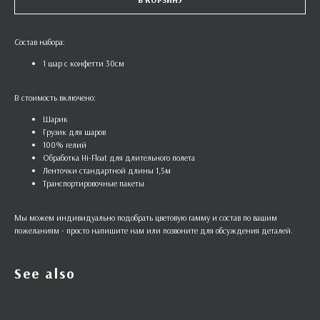
Состав набора:
1 шар с конфетти 30см
В стоимость включено:
Шарик
Грузик для шаров
100% гелий
Обработка Hi-Float для длительного полета
Ленточки стандартной длины 1,5м
Транспортировочные пакеты
Мы можем индивидуально подобрать цветовую гамму и состав по вашим
пожеланиям - просто напишите нам или позвоните для обсуждения деталей.
See also