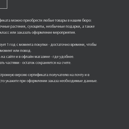
иката можно приобрести любые товары в нашем бюро:
шечные растения, сухоцветы, необычные подарки, а также
-класс или заказать оформление мероприятия.
ует 1 год с момента покупки - достаточно времени, чтобы
момент или повод.
на сайте и в офлайн магазине - где удобнее.
ь частями - остаток сохраняется на счете.
тронную версию сертификата получателю на почту и в
сто укажите при оформлении заказа необходимые данные.