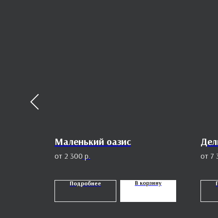
Маленький оазис
Дел
2 300
р.
7 
орзину
В корзину
Подробнее