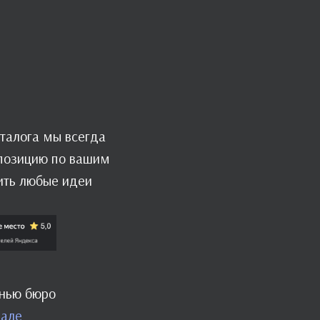
талога мы всегда
мпозицию по вашим
ить любые идеи
знью бюро
нале