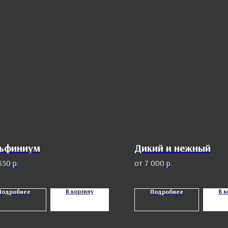
ьфиниум
Дикий и нежный
350
р.
7 000
р.
В корзину
В к
Подробнее
Подробнее