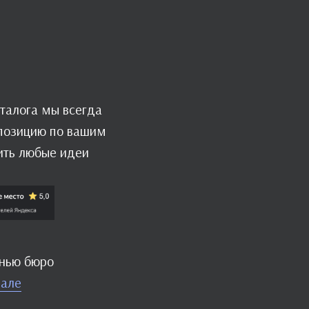
талога мы всегда
мпозицию по вашим
ить любые идеи
знью бюро
нале