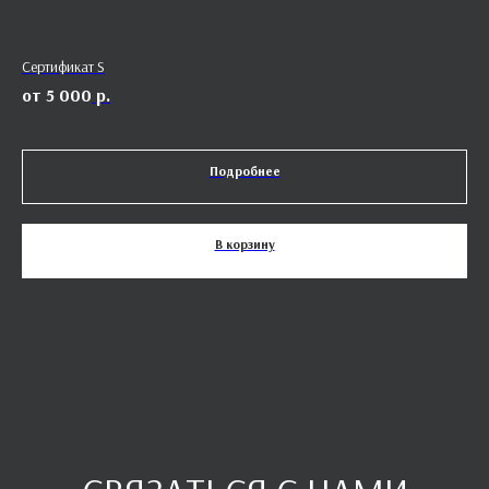
Сертификат S
Мал
5 000
р.
Подробнее
В корзину