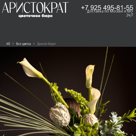
Доставка по Москве и МО
24/7
All
Все цветы
Дикий берег