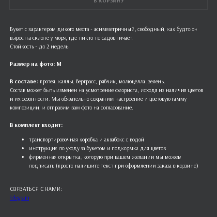
В КОРЗИНУ
Букет с характером дикого места - асимметричный, свободный, как будто он
вырос на склоне у моря, где никто не садовничает.
Стойкость - до 2 недель.
Размер на фото: M
В составе:
протея, каллы, берграсс, рябчик, молюцелла, зелень.
Состав может быть изменен на усмотрение флориста, исходя из наличия цветов
и их сезонности. Мы обязательно сохраним настроение и цветовую гамму
композиции, и отправим вам фото на согласование.
В комплект входит:
транспортировочная коробка и аквабокс с водой
инструкция по уходу за букетом и подкормка для цветов
фирменная открытка, которую при вашем желании мы можем
подписать (просто напишите текст при оформлении заказа в корзине)
СВЯЗАТЬСЯ С НАМИ:
Telegram