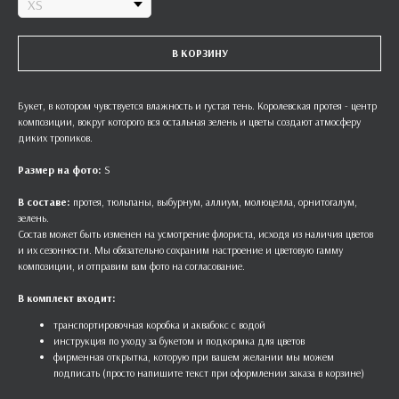
В КОРЗИНУ
Букет, в котором чувствуется влажность и густая тень. Королевская протея - центр
композиции, вокруг которого вся остальная зелень и цветы создают атмосферу
диких тропиков.
Размер на фото:
S
В составе:
протея, тюльпаны, выбурнум, аллиум, молюцелла, орнитогалум,
зелень.
Состав может быть изменен на усмотрение флориста, исходя из наличия цветов
и их сезонности. Мы обязательно сохраним настроение и цветовую гамму
композиции, и отправим вам фото на согласование.
В комплект входит:
транспортировочная коробка и аквабокс с водой
инструкция по уходу за букетом и подкормка для цветов
фирменная открытка, которую при вашем желании мы можем
подписать (просто напишите текст при оформлении заказа в корзине)