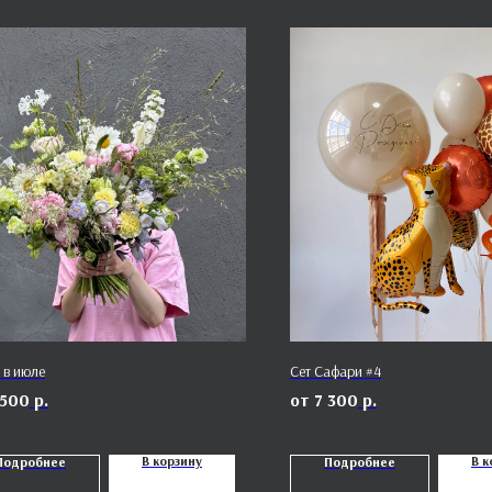
 в июле
Сет Сафари #4
 500
р.
7 300
р.
В корзину
В к
Подробнее
Подробнее