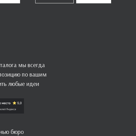
талога мы всегда
мпозицию по вашим
ить любые идеи
знью бюро