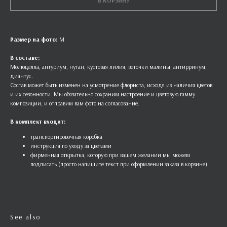
В КОРЗИНУ
Размер на фото:
М
В составе:
Молюцелла, антуриум, нутан, кустовая лилия, веточки малины, антирринум,
диантус.
Состав может быть изменен на усмотрение флориста, исходя из наличия цветов
и их сезонности. Мы обязательно сохраним настроение и цветовую гамму
композиции, и отправим вам фото на согласование.
В комплект входит:
транспортировочная коробка
инструкция по уходу за цветами
фирменная открытка, которую при вашем желании мы можем
подписать (просто напишите текст при оформлении заказа в корзине)
See also