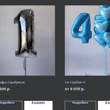
ифра Серебряная
Сет голубой #1
 300
р.
8 050
р.
В корзину
В к
Подробнее
Подробнее