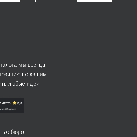
талога мы всегда
мпозицию по вашим
ить любые идеи
знью бюро