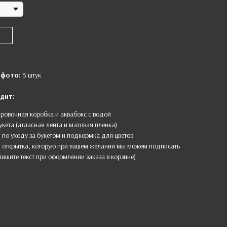
 фото:
5 штук
дит:
ровочная коробка и аквабокс с водой
укета (атласная лента и матовая пленка)
 по уходу за букетом и подкормка для цветов
 открытка, которую при вашем желании мы можем подписать
пишите текст при оформлении заказа в корзине)