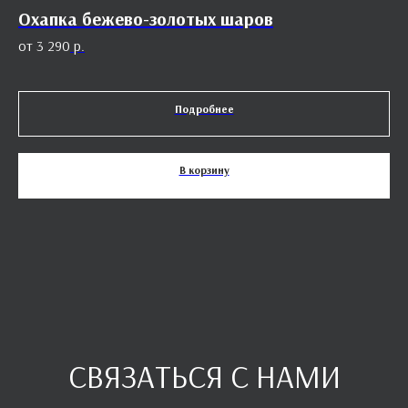
Охапка бежево-золотых шаров
С
3 290
р.
Подробнее
В корзину
СВЯЗАТЬСЯ С НАМИ