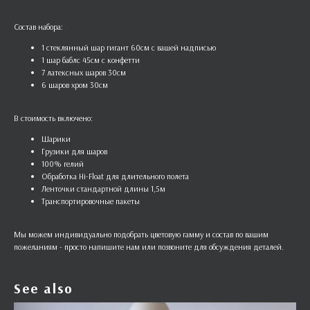
Состав набора:
1 стеклянный шар гигант 60см с вашей надписью
1 шар баблс 45см с конфетти
7 латексных шаров 30см
6 шаров хром 30см
В стоимость включено:
Шарики
Грузики для шаров
100% гелий
Обработка Hi-Float для длительного полета
Ленточки стандартной длины 1,5м
Транспортировочные пакеты
Мы можем индивидуально подобрать цветовую гамму и состав по вашим
пожеланиям - просто напишите нам или позвоните для обсуждения деталей.
See also