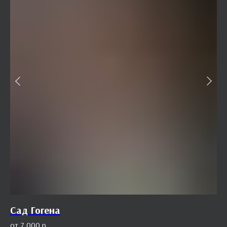
Сад Гогена
Ш
7 000
р.