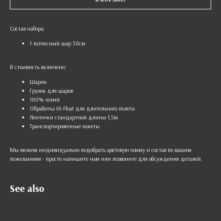
Состав набора:
1 латексный шар 30см
В стоимость включено:
Шарик
Грузик для шаров
100% гелий
Обработка Hi-Float для длительного полета
Ленточки стандартной длины 1,5м
Транспортировочные пакеты
Мы можем индивидуально подобрать цветовую гамму и состав по вашим
пожеланиям - просто напишите нам или позвоните для обсуждения деталей.
See also