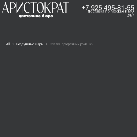
Доставка по Москве и МО
24/7
All
Воздушные шары
Охапка прозрачных ромашек