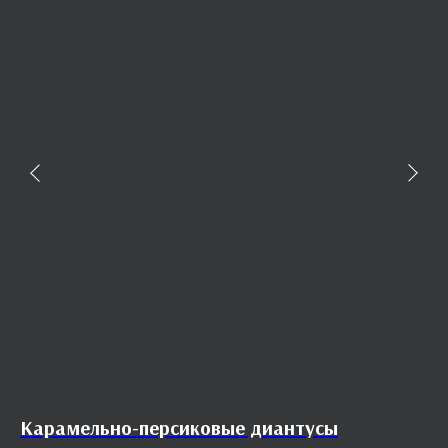
Карамельно-персиковые диантусы
О