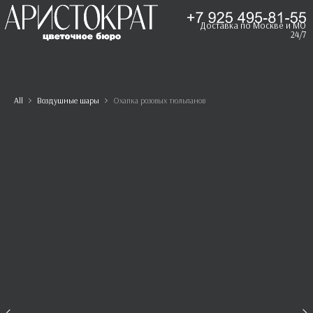
Доставка по Москве и МО
24/7
All
Воздушные шары
Охапка розовых тюльпанов