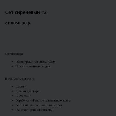
Сет сиреневый #2
8050,00
р.
В КОРЗИНУ
Состав набора:
1 фольгированная цифра 102см
15 фольгированных сердец
В стоимость включено:
Шарики
Грузики для шаров
100% гелий
Обработка Hi-Float для длительного полета
Ленточки стандартной длины 1,5м
Транспортировочные пакеты