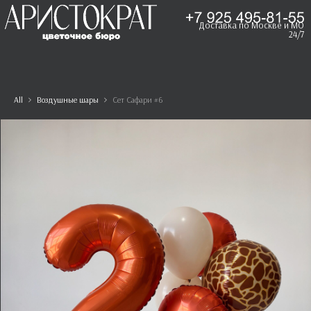
Доставка по Москве и МО
24/7
All
Воздушные шары
Сет Сафари #6