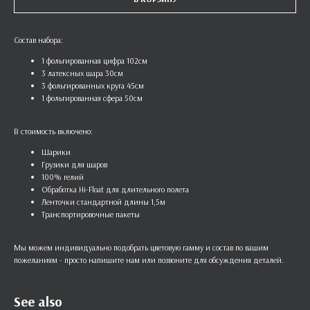
Состав набора:
1 фольгированная цифра 102см
3 латексных шара 30см
3 фольгированных круга 45см
1 фольгированная сфера 50см
В стоимость включено:
Шарики
Грузики для шаров
100% гелий
Обработка Hi-Float для длительного полета
Ленточки стандартной длины 1,5м
Транспортировочные пакеты
Мы можем индивидуально подобрать цветовую гамму и состав по вашим
пожеланиям - просто напишите нам или позвоните для обсуждения деталей.
See also