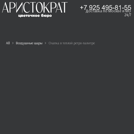
Доставка по Москве и МО
24/7
All
Воздушные шары
Охапка в теплой ретро-палитре