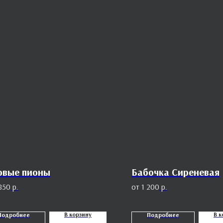
овые пионы
Бабочка Сиреневая
850
р.
1 200
р.
В корзину
В к
Подробнее
Подробнее