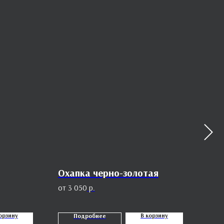
Охапка черно-золотая
Пио
Exp
3 050
р.
5
орзину
В корзину
Подробнее