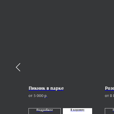
Пикник в парке
Роз
5 000
р.
8 
орзину
В корзину
Подробнее