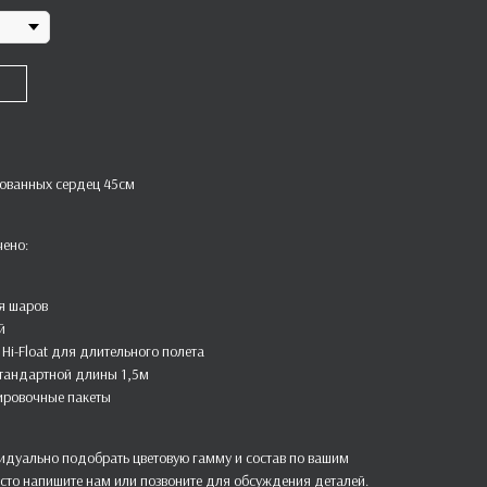
рованных сердец 45см
чено:
я шаров
й
Hi-Float для длительного полета
стандартной длины 1,5м
ировочные пакеты
дуально подобрать цветовую гамму и состав по вашим
сто напишите нам или позвоните для обсуждения деталей.