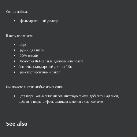
Состав набора:
1 фольгированный доллар
В цену включено:
Шар;
Грузик для шара;
100% гелий;
Обработка Hi-Float для длительного полета;
Ленточка стандартной длины 1,5м;
Транспортировочный пакет.
Вы можете внести любые изменения:
Цвет шара, количество шаров, цветовую гамму, добавить надписи,
добавить шары цифры, целиком заменить композицию
See also