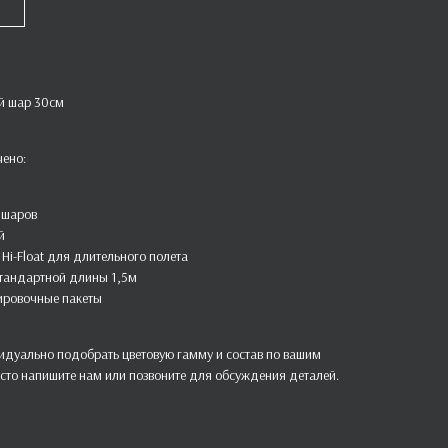
й шар 30см
чено:
 шаров
й
Hi-Float для длительного полета
стандартной длины 1,5м
ировочные пакеты
дуально подобрать цветовую гамму и состав по вашим
сто напишите нам или позвоните для обсуждения деталей.