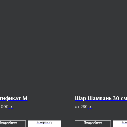
тификат M
Шар Шампань 30 с
 000
р.
280
р.
В корзину
В к
Подробнее
Подробнее