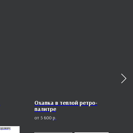
м
Охапка в теплой ретро-
Зве
палитре
4
5 600
р.
орзину