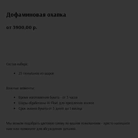
Дофаминовая охапка
3900,00
р.
В КОРЗИНУ
Состав набора:
25 тюльпанов из шаров
Важные моменты:
Время изготовления букета - от 3 часов
Шары обработаны Hi-Float для продления жизни
Срок жизни букета от 3 дней до 1 месяца
Мы можем подобрать цветовую гамму по вашим пожеланиям - просто напишите
нам или позвоните для обсуждения деталей.