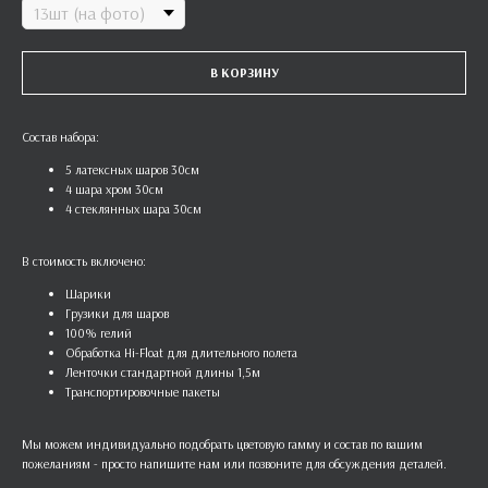
В КОРЗИНУ
Состав набора:
5 латексных шаров 30см
4 шара хром 30см
4 стеклянных шара 30см
В стоимость включено:
Шарики
Грузики для шаров
100% гелий
Обработка Hi-Float для длительного полета
Ленточки стандартной длины 1,5м
Транспортировочные пакеты
Мы можем индивидуально подобрать цветовую гамму и состав по вашим
пожеланиям - просто напишите нам или позвоните для обсуждения деталей.