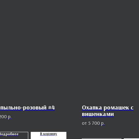
 пыльно-розовый #4
Охапка ромашек с
вишенками
200
р.
5 700
р.
В корзину
Подробнее