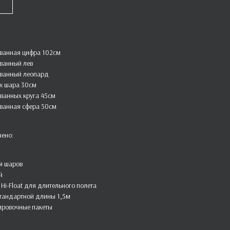
ованная цифра 102см
ванный лев
ованный леопард
ых шара 30см
ванных круга 45см
ованная сфера 50см
чено:
я шаров
й
Hi-Float для длительного полета
стандартной длины 1,5м
ировочные пакеты