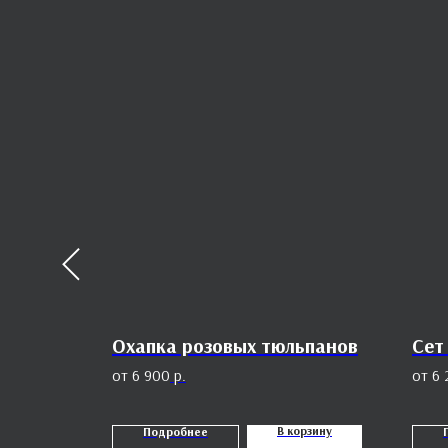
Охапка розовых тюльпанов
Сет
6 900
р.
6 
орзину
В корзину
Подробнее