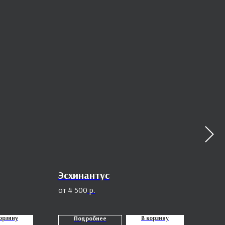
Эсхинантус
Сет
4 500
р.
8
орзину
В корзину
Подробнее