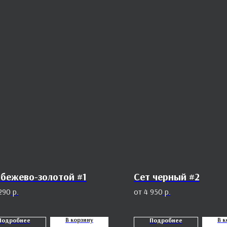
 бежево-золотой #1
Сет черный #2
290
р.
4 950
р.
В корзину
В к
Подробнее
Подробнее