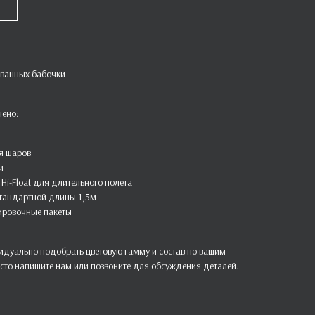
ованных бабочки
чено:
я шаров
й
Hi-Float для длительного полета
стандартной длины 1,5м
ировочные пакеты
дуально подобрать цветовую гамму и состав по вашим
сто напишите нам или позвоните для обсуждения деталей.