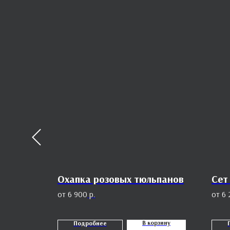
Охапка розовых тюльпанов
Сет
6 900
р.
6 
орзину
В корзину
Подробнее