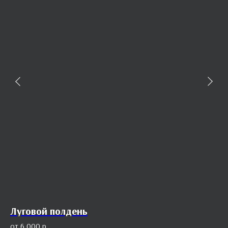
Луговой полдень
Те
6 000
р.