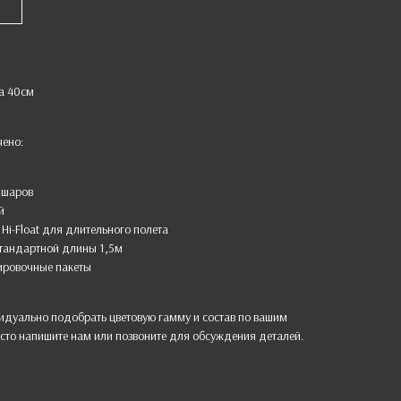
а 40см
чено:
 шаров
й
Hi-Float для длительного полета
стандартной длины 1,5м
ировочные пакеты
дуально подобрать цветовую гамму и состав по вашим
сто напишите нам или позвоните для обсуждения деталей.