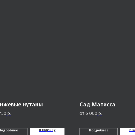
нжевые нутаны
Сад Матисса
750
р.
6 000
р.
В корзину
В к
Подробнее
Подробнее