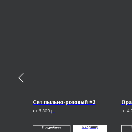
1
Сет пыльно-розовый #2
Ора
5 800
р.
4 
орзину
В корзину
Подробнее