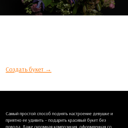
СОЗДАЙ СВОЙ БУКЕТ САМ
Ни одна цветочная композиция в нашем каталоге не отвечает вашим
требованиям? Расскажите нам ваши пожелания по букету и мы
составим для вас эксклюзивный букет!
Создать букет →
Самый простой способ поднять настроение девушке и
приятно ее удивить – подарить красивый букет без
повода. Даже скромная композиция, оформленная со