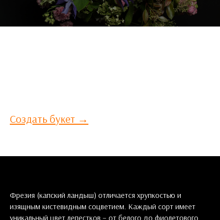
СОЗДАЙ СВОЙ БУКЕТ САМ
Ни одна цветочная композиция в нашем каталоге не отвечает вашим
требованиям? Расскажите нам ваши пожелания по букету и мы
составим для вас эксклюзивный букет!
Создать букет →
Фрезия (капский ландыш) отличается хрупкостью и
изящным кистевидным соцветием. Каждый сорт имеет
уникальный цвет лепестков – от белого до фиолетового.