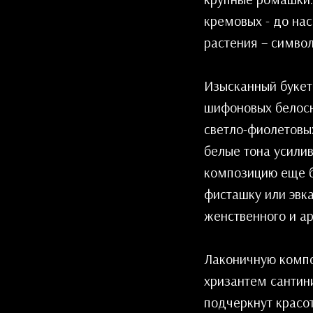
кремовых - до на
растения – символ
Изысканный букет
шифоновых белосн
светло-фиолетовы
белые тона усили
композицию еще б
фисташку или эвка
женственного и ар
Лаконичную компо
хризантем сантин
подчеркнут красо