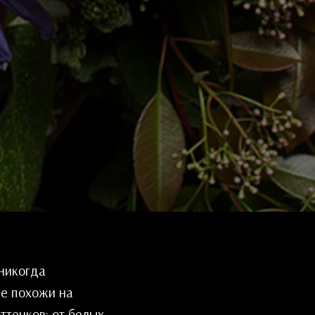
никогда
не похожи на
тенков: от белых,