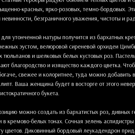
сыщенно-красных, ярко-розовых, темно-бордовых. Эт
 невинности, безграничного уважения, чистоты и рад
 для утонченной натуры получится из бархатных кре
ежных эустом, велюровой сиреневой орхидеи Цимб
х тюльпанов и шелковых белых кустовых роз. Пастел
вают благородство и изящество каждого цветка. Что
огаче, свежее и колоритнее, туда можно добавить в
липт. Ваша женщина будет в восторге от этого неве
истократичного букета.
зицию можно создать из бархатистых роз, дивных г
и в кремово-белых тонах. Сочная зелень аспидистры
ту цветов. Диковинный бордовый леукадендрон прид