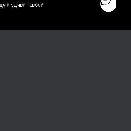
цу и удивит своей
ственную красоту
 гербер в
и чистоту.
 намекнуть о нем
но-белых цветов.
в этот день букет
растения принесут
 на них. Те, кому
яка их не