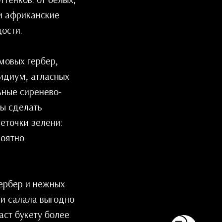
и африканские
ости.
мовых гербер,
идиум, атласных
ьные сиренево-
бы сделать
еточки зелени:
роятно
ербер и нежных
 и салала выгодно
аст букету более