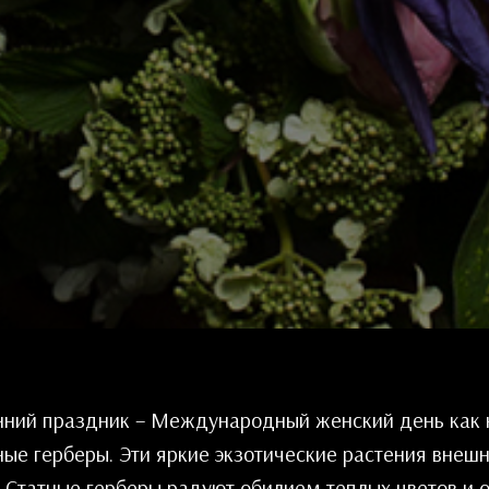
нний праздник – Международный женский день как 
ные герберы. Эти яркие экзотические растения внеш
Статные герберы радуют обилием теплых цветов и от