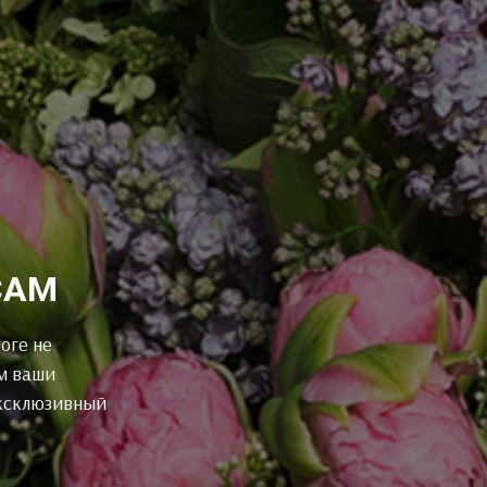
САМ
оге не
м ваши
эксклюзивный