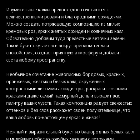
Изумительные каллы превосходно сочетаются с
величественными розами и благородными орхидеями.
Можно создать потрясающую композицию из милых
кремовых роз, ярких желтых орхидей и солнечных калл.
Обязательно добавим туда прелестные веточки зелени.
Такой букет окутает все вокруг ореолом тепла и
спокойствия, создаст приятную атмосферу и добавит
света любому пространству.
Необычное сочетание живописных бордовых, красных,
оранжевых, желтых и белых калл, окруженных
контрастными листьями аспидистры, раскрасит сочными
красками даже самый пасмурный день и выразит всю
палитру ваших чувств. Такая композиция радует свежестью
оттенков и без слов расскажет своей получательнице, что
ваша любовь по-настоящему яркая и живая!
Нежный и выразительный букет из благородных белых калл
и милейших небесно-голубых мускари с веточками