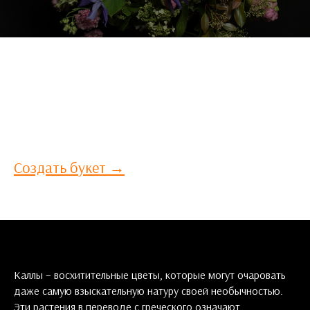
СОЗДАЙ СВОЙ БУКЕТ САМ
Ни одна цветочная композиция в нашем каталоге не отвечает вашим
требованиям? Расскажите нам ваши пожелания по букету и мы
составим для вас эксклюзивный букет!
Создать букет →
Каллы – восхитительные цветы, которые могут очаровать
даже самую взыскательную натуру своей необычностью.
Эти растения в переводе с греческого означают