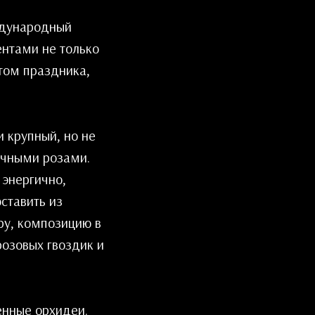
ждународный
нтами не только
том праздника,
 крупный, но не
ечными розами.
 энергично,
ставить из
ру, композицию в
озовых гвоздик и
енные орхидеи.