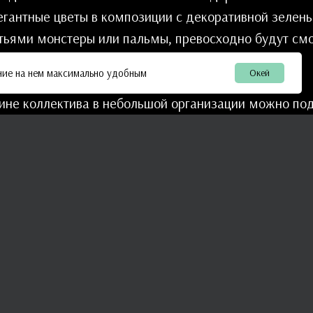
егантные цветы в композиции с декоративной зелень
ьями монстеры или пальмы, превосходно будут смо
пособность.
ние на нем максимально удобным
Окей
ине коллектива в небольшой организации можно под
 собрав их из ярких весенних цветов: изумительных
иацинтов, солнечных нарциссов, белоснежных ромаш
растения превосходно сочетаются вместе, а их цвето
о позволяет собрать композицию практически в любо
еты из шоколадных тюльпанов Brownies, желтых ран
мускари и благоухающих гиацинтов с добавлением з
дарят вашим коллегам ощущение праздника и наполн
нь улыбками и радостью.