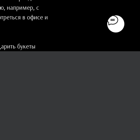
ю, например, с
треться в офисе и
арить букеты
 тюльпанов,
ек, голубых
вая палитра очень
й цветовой гамме.
ункулюсов,
елени фисташки
ят этот