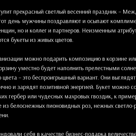
тупит прекрасный светлый весенний праздник – Ме
этот день мужчины поздравляют и осыпают комплиме
нщин, но и коллег и партнеров. Неизменным атрибу
тся букеты из живых цветов.
анизации можно подарить композицию в корзине или
Корзину уместно будет наполнить прелестными солн
 цвета – это беспроигрышный вариант. Они выглядят
чно и зарядят позитивной энергией. Букет можно со
ких гербер или чудесных махровых гвоздик, к приме
 из белоснежных пионовидных роз, нежных светло-р
ени.
ндовали себя в качестве бизнес-подарка величеств