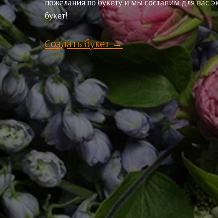
пожелания по букету и мы составим для вас 
букет!
Создать букет →