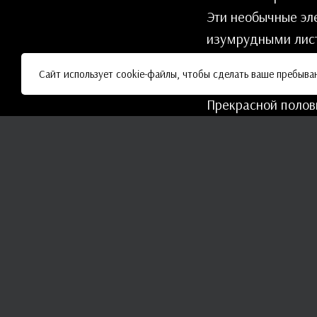
Эти необычные эл
изумрудными лист
повышают работос
Сайт использует cookie-файлы, чтобы сделать ваше пребыва
Прекрасной полов
среднего размера,
очаровательных г
мускари. Все эти 
разнообразна, чт
Великолепные бук
небесно-голубых 
или эвкалипта по
замечательный де