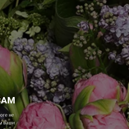
САМ
оге не
м ваши