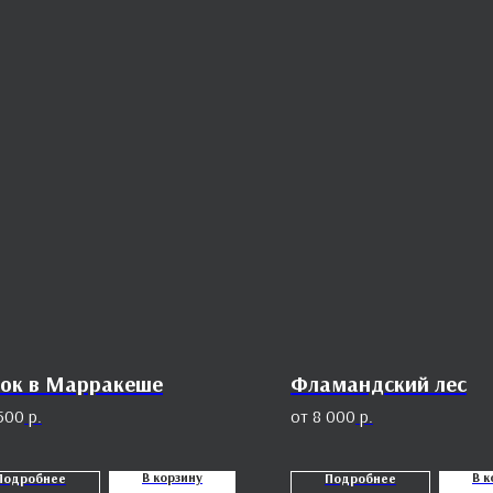
ок в Марракеше
Фламандский лес
500
р.
8 000
р.
В корзину
В к
Подробнее
Подробнее