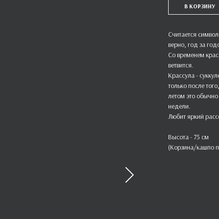
В КОРЗИНУ
Считается символ
верно, год за го
Со временем красс
ветвится.
Крассула - суккул
только после того
летом это обычно 
недели.
Любит яркий расс
Высота - 75 см
(Корзина/кашпо п