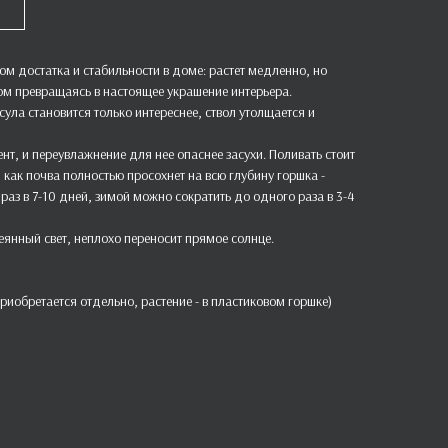
ом достатка и стабильности в доме: растет медленно, но
дом превращаясь в настоящее украшение интерьера.
ула становится только интереснее, ствол утолщается и
ент, и переувлажнение для нее опаснее засухи. Поливать стоит
, как почва полностью просохнет на всю глубину горшка -
раз в 7-10 дней, зимой можно сократить до одного раза в 3-4
еянный свет, неплохо переносит прямое солнце.
риобретается отдельно, растение - в пластиковом горшке)