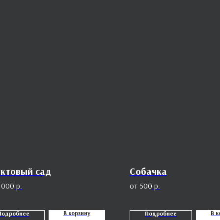
ктовый сад
Собачка
 000
р.
500
р.
В корзину
В к
Подробнее
Подробнее