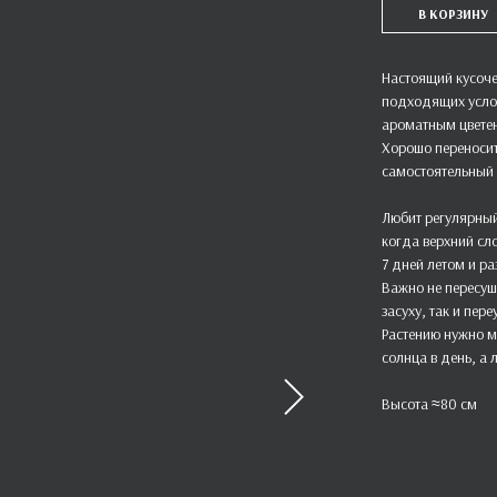
В КОРЗИНУ
Настоящий кусоче
подходящих услов
ароматным цветен
Хорошо переносит
самостоятельный 
Любит регулярный 
когда верхний сло
7 дней летом и ра
Важно не пересуш
засуху, так и пер
Растению нужно мн
солнца в день, а 
Высота ≈80 см