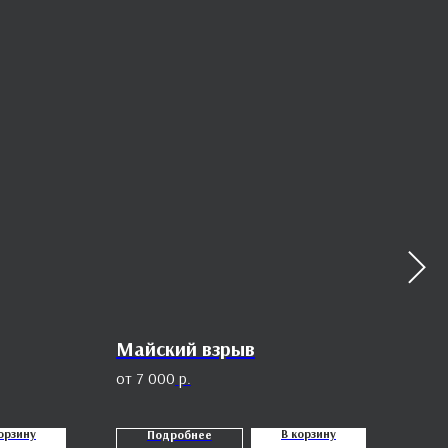
Майский взрыв
Сет
7 000
р.
6
орзину
В корзину
Подробнее