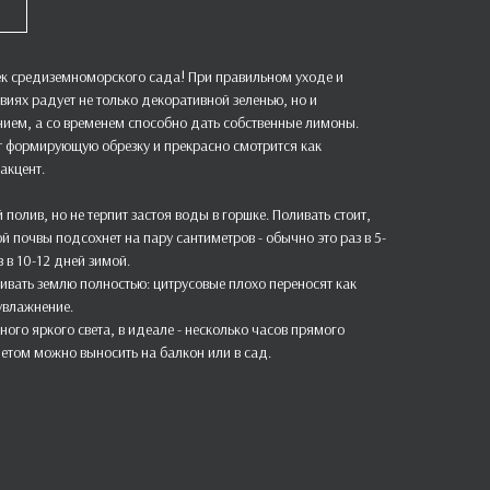
к средиземноморского сада! При правильном уходе и
иях радует не только декоративной зеленью, но и
ием, а со временем способно дать собственные лимоны.
 формирующую обрезку и прекрасно смотрится как
акцент.
полив, но не терпит застоя воды в горшке. Поливать стоит,
й почвы подсохнет на пару сантиметров - обычно это раз в 5-
з в 10-12 дней зимой.
ивать землю полностью: цитрусовые плохо переносят как
еувлажнение.
ого яркого света, в идеале - несколько часов прямого
летом можно выносить на балкон или в сад.