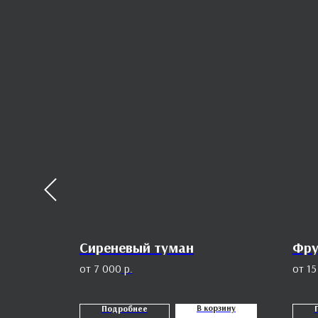
Сиреневый туман
Фру
7 000
р.
15
орзину
В корзину
Подробнее