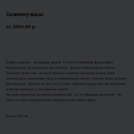
Замиокулькас
2800,00
р.
В КОРЗИНУ
Второе название - долларовое дерево. Считается символом финансового
благополучия, но главное его достоинство - фантастическая выносливость.
Подходит даже тем, что часто забывает о поливе или редко бывает дома.
Замиокулькас накапливает воду в клубневидных корнях, поэтому полив должен
быть редким. Обычно это раз в 14-20 дней. Перелив гораздо опаснее пересушки
и быстро приводит к загниванию корней.
Растение переносит как яркий дневной свет, так и небольшое затенение - это
один из самых неприхотливых вариантов для дома и офиса.
Высота ≈35 см