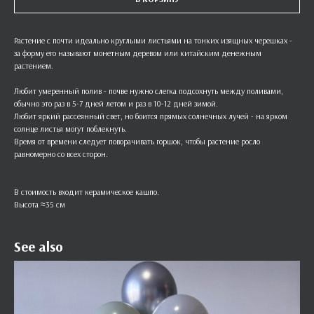
Растение с почти идеально круглыми листьями на тонких изящных черешках -
за форму его называют монетным деревом или китайским денежным
растением.
Любит умеренный полив - почве нужно слегка подсохнуть между поливами,
обычно это раз в 5-7 дней летом и раз в 10-12 дней зимой.
Любит яркий рассеянный свет, но боится прямых солнечных лучей - на ярком
солнце листья могут поблекнуть.
Время от времени следует поворачивать горшок, чтобы растение росло
равномерно со всех сторон.
В стоимость входит керамическое кашпо.
Высота ≈35 см
See also