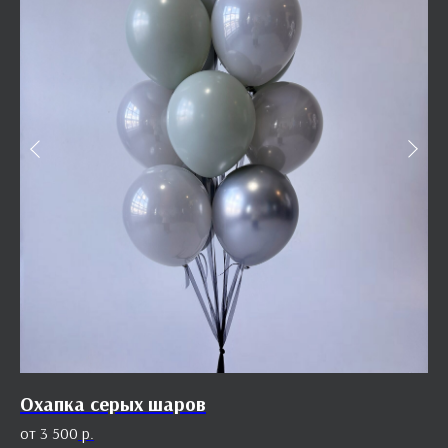
Охапка серых шаров
О
3 500
р.