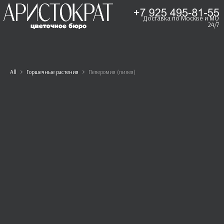
Доставка по Москве и МО
24/7
All
Горшечные растения
Пеперомия (пилея)